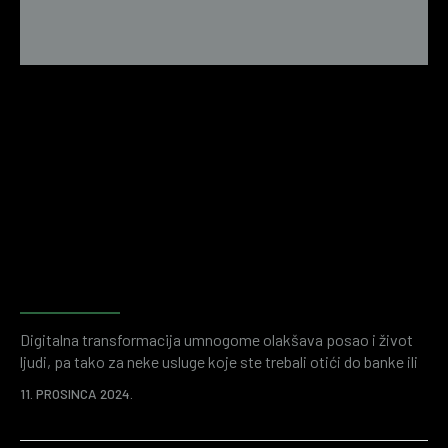
Forenzično računovodstvo kao
alat za istraživanje prijevara i
financijske istrage
Digitalna transformacija umnogome olakšava posao i život
ljudi, pa tako za neke usluge koje ste trebali otići do banke ili
neke druge institucije sada postoje aplikacije. Time se štedi
11. PROSINCA 2024.
vaše vrijeme i ukupno se štedi na resursima. Istovremeno je
digitalizirani svijet poslovanja plodno tlo za raznorazne