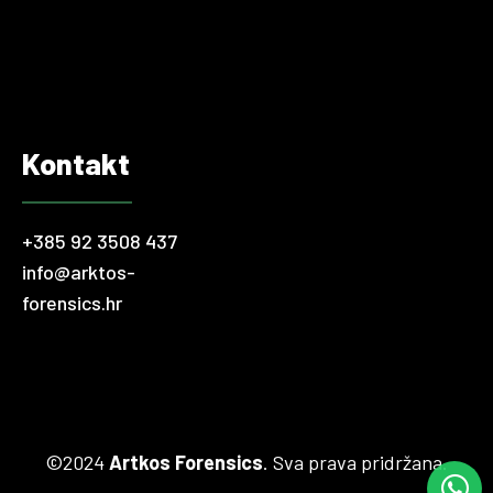
ugroze poput cyber napada ili prijevara. Raznorazne
„atraktivne“ ponude stižu porukama, preko društvenih
mreža…
Kontakt
+385 92 3508 437
info@arktos-
forensics.hr
©2024
Artkos Forensics
. Sva prava pridržana.