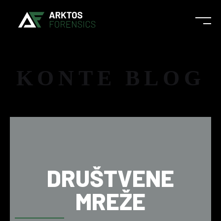
KONTE BLOG
DRUŠTVENE
MREŽE