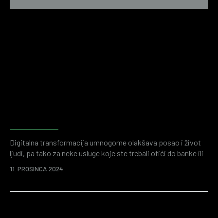
Forenzično računovodstvo kao
alat za istraživanje prijevara i
financijske istrage
Digitalna transformacija umnogome olakšava posao i život
ljudi, pa tako za neke usluge koje ste trebali otići do banke ili
neke druge institucije sada postoje aplikacije. Time se štedi
11. PROSINCA 2024.
vaše vrijeme i ukupno se štedi na resursima. Istovremeno je
digitalizirani svijet poslovanja plodno tlo za raznorazne
ugroze poput cyber napada ili prijevara. Raznorazne
„atraktivne“ ponude stižu porukama, preko društvenih
mreža…