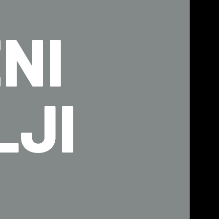
NI
LJI