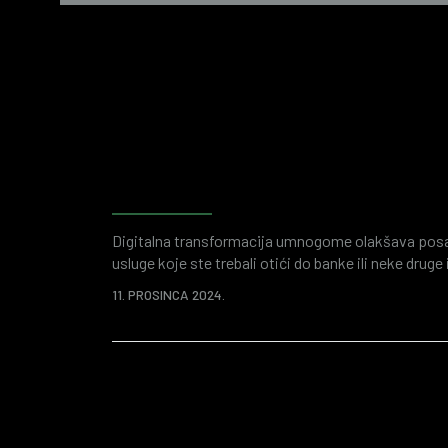
Forenzično računovodstvo
istraživanje prijevara i fi
Digitalna transformacija umnogome olakšava posao 
usluge koje ste trebali otići do banke ili neke druge
aplikacije. Time se štedi vaše vrijeme i ukupno se
11. PROSINCA 2024.
je digitalizirani svijet poslovanja plodno tlo za r
napada ili prijevara. Raznorazne „atraktivne“ pon
društvenih mreža…