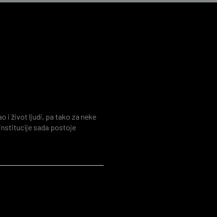
 kao alat za
nancijske istrage
i život ljudi, pa tako za neke
 institucije sada postoje
 štedi na resursima. Istovremeno
aznorazne ugroze poput cyber
ude stižu porukama, preko