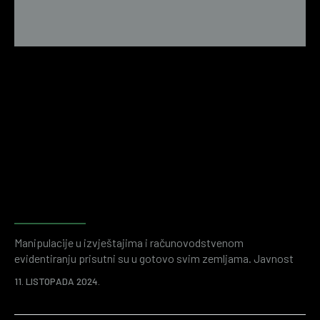
Otkrivanje prijevara i procjena
rizika uz forenzično
računovodstvo
Manipulacije u izvještajima i računovodstvenom
evidentiranju prisutni su u gotovo svim zemljama. Javnost
često u Hrvatskoj na poduzetništvo gleda s negativnim
11. LISTOPADA 2024.
predznakom zbog sumnji u financijske prijevare. I dok su
anegdotalni dokazi možda i ostatak nekih prošlih