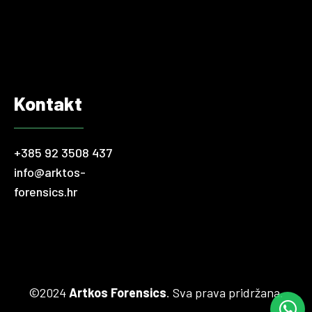
razmišljanja, neupitno je da se kao i u ostatku svijeta i na
domaćem tržištu događaju problematične financijske
transakcije i nezakoniti postupci u računovodstvu.…
Kontakt
+385 92 3508 437
info@arktos-
forensics.hr
©2024
Artkos Forensics
. Sva prava pridržana.