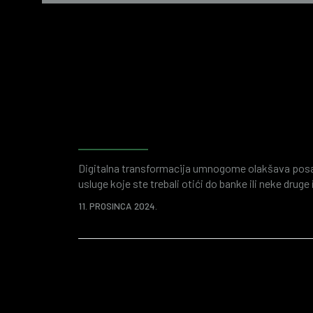
Forenzično računovodstvo
istraživanje prijevara i fi
Digitalna transformacija umnogome olakšava posao 
usluge koje ste trebali otići do banke ili neke druge
aplikacije. Time se štedi vaše vrijeme i ukupno se
11. PROSINCA 2024.
je digitalizirani svijet poslovanja plodno tlo za r
napada ili prijevara. Raznorazne „atraktivne“ pon
društvenih mreža…