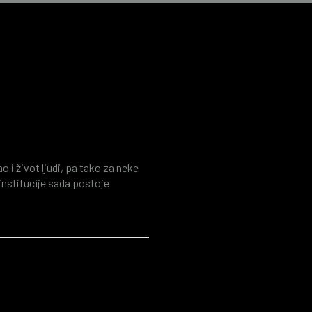
 kao alat za
nancijske istrage
i život ljudi, pa tako za neke
 institucije sada postoje
 štedi na resursima. Istovremeno
aznorazne ugroze poput cyber
ude stižu porukama, preko